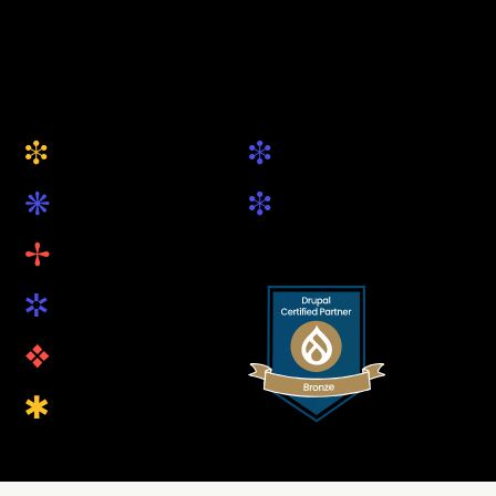
Website
Social
i
i
Über uns
Drupal.org
k
i
Leistungen
LinkedIn
B
Projekte
R
Blog
v
Open Source
Q
Kontakt