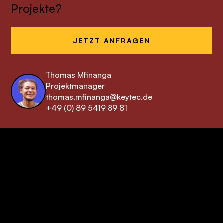
Projekte?
JETZT ANFRAGEN
Thomas Mfinanga
Projektmanager
thomas.mfinanga@keytec.de
+49 (0) 89 5419 89 81
keytec GmbH & Co. KG
Ihre Drupal Agentur
aus München
+49 (0) 89 5419 89 81
hallo@keytec.de