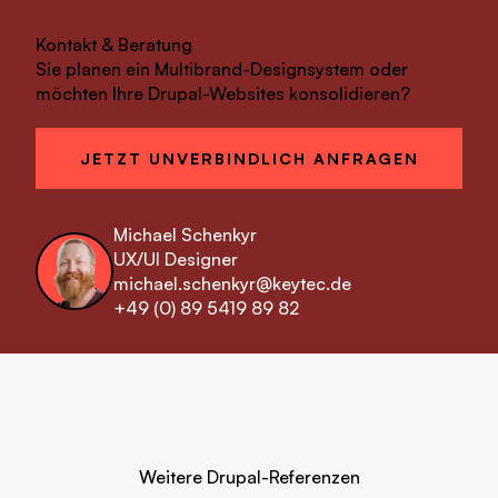
Kontakt & Beratung
Sie planen ein Multibrand-Designsystem oder
möchten Ihre Drupal-Websites konsolidieren?
JETZT UNVERBINDLICH ANFRAGEN
Michael Schenkyr
UX/UI Designer
michael.schenkyr@keytec.de
‪+49 (0) 89 5419 89 82‬
Weitere Drupal-Referenzen