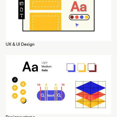
UX & UI Design
SVG