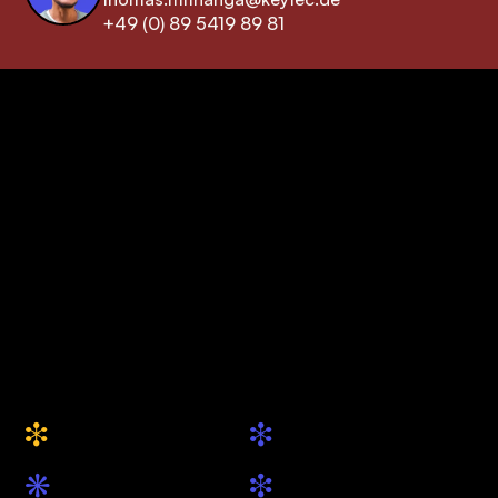
+49 (0) 89 5419 89 81
keytec GmbH & Co. KG
Ihre Drupal Agentur
aus München
+49 (0) 89 5419 89 81
hallo@keytec.de
Website
Social
i
i
Über uns
Drupal.org
k
i
Leistungen
LinkedIn