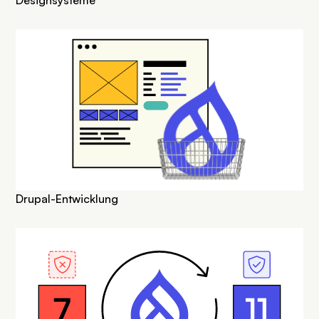
Designsysteme
SVG
Drupal-Entwicklung
SVG