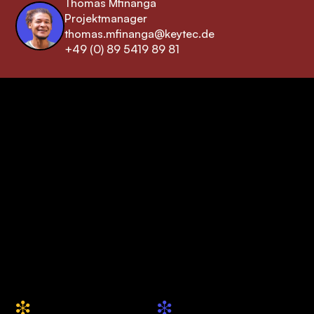
Thomas Mfinanga
Projektmanager
thomas.mfinanga@keytec.de
+49 (0) 89 5419 89 81
keytec GmbH & Co. KG
Ihre Drupal Agentur
aus München
+49 (0) 89 5419 89 81
hallo@keytec.de
Website
Social
i
i
Über uns
Drupal.org