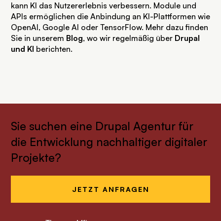
kann KI das Nutzererlebnis verbessern. Module und
APIs ermöglichen die Anbindung an KI-Plattformen wie
OpenAI, Google AI oder TensorFlow. Mehr dazu finden
Sie in unserem
Blog
, wo wir regelmäßig über
Drupal
und KI
berichten.
Sie suchen eine Drupal Agentur für
die Entwicklung nachhaltiger digitaler
Projekte?
JETZT ANFRAGEN