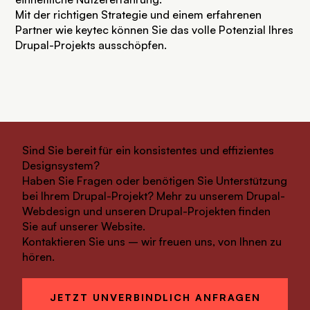
Mit der richtigen Strategie und einem erfahrenen
Partner wie keytec können Sie das volle Potenzial Ihres
Drupal-Projekts ausschöpfen.
Sind Sie bereit für ein konsistentes und effizientes
Designsystem?
Haben Sie Fragen oder benötigen Sie Unterstützung
bei Ihrem Drupal-Projekt? Mehr zu unserem
Drupal-
Webdesign
und unseren
Drupal-Projekten
finden
Sie auf unserer Website.
Kontaktieren Sie uns – wir freuen uns, von Ihnen zu
hören.
JETZT UNVERBINDLICH ANFRAGEN