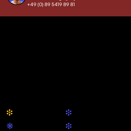
+49 (0) 89 5419 89 81
keytec GmbH & Co. KG
Ihre Drupal Agentur
aus München
+49 (0) 89 5419 89 81
hallo@keytec.de
Website
Social
i
i
Über uns
Drupal.org
k
i
Leistungen
LinkedIn