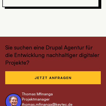
Sie suchen eine Drupal Agentur für
die Entwicklung nachhaltiger digitaler
Projekte?
JETZT ANFRAGEN
Thomas Mfinanga
Projektmanager
thomas.mfinanga@keytec.de