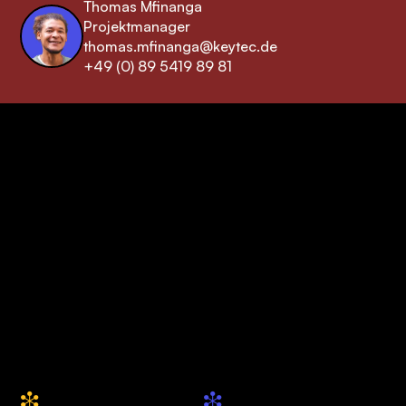
Thomas Mfinanga
Projektmanager
thomas.mfinanga@keytec.de
+49 (0) 89 5419 89 81
keytec GmbH & Co. KG
Ihre Drupal Agentur
aus München
+49 (0) 89 5419 89 81
hallo@keytec.de
Website
Social
i
i
Über uns
Drupal.org